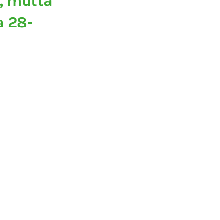
a, mutta
a 28-