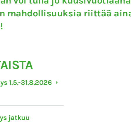
an voi tulla jo kuusivuotiaan
n mahdollisuuksia riittää ain
i!
AISTA
ys 1.5.-31.8.2026
ys jatkuu