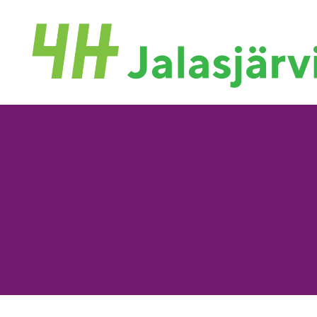
Siirry
sivun
sisältöön
template4h2018