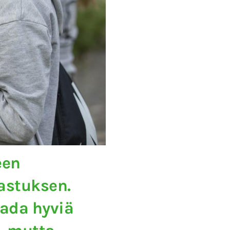
een
astuksen.
aada hyviä