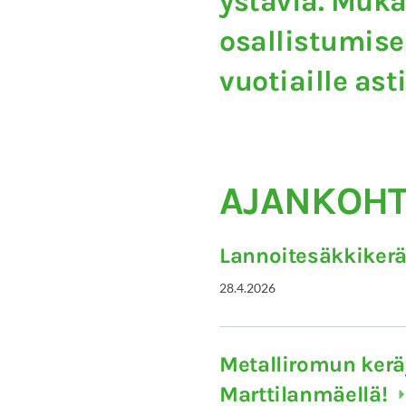
ystäviä. Muka
osallistumise
vuotiaille ast
AJANKOHT
Lannoitesäkkikerä
28.4.2026
Metalliromun kerä
Marttilanmäellä!