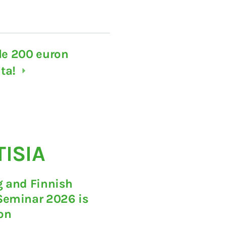
lle 200 euron
lta!
TISIA
ng and Finnish
Seminar 2026 is
ion