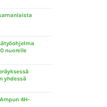
 samanlaista
sätyöohjelma
0 nuorelle
keräyksessä
än yhdessä
 Ampun 4H-