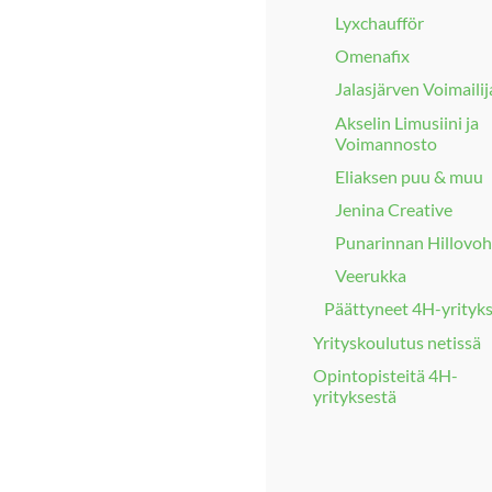
Lyxchaufför
Omenafix
Jalasjärven Voimailij
Akselin Limusiini ja
Voimannosto
Eliaksen puu & muu
Jenina Creative
Punarinnan Hillovoh
Veerukka
Päättyneet 4H-yrityk
Yrityskoulutus netissä
Opintopisteitä 4H-
yrityksestä