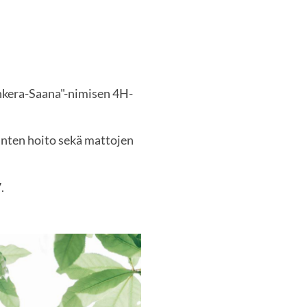
hkera-Saana"-nimisen 4H-
äinten hoito sekä mattojen
.