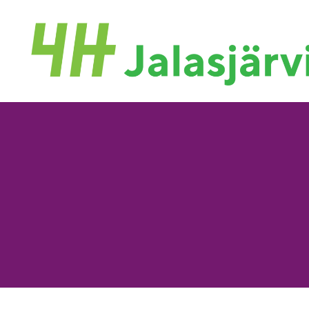
Siirry
sivun
sisältöön
template4h2018