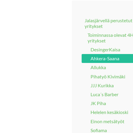
Jalasjärvellä perustetu
yritykset
Toiminnassa olevat 4
yritykset
DesingerKaisa
Ahkera-Saana
Allukka
Pihatyö Kivimäki
JJJ Kurikka
Luca´s Barber
JK Piha
Helelen kesäkioski
Einon metsätyöt
Sofiama