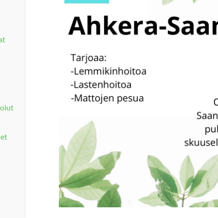
at
olut
set